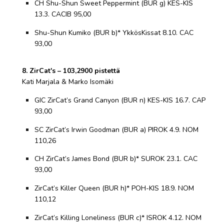
CH Shu-Shun Sweet Peppermint (BUR g) KES-KIS
13.3. CACIB 95,00
Shu-Shun Kumiko (BUR b)* YkkösKissat 8.10. CAC
93,00
8. ZirCat's – 103,2900 pistettä
Kati Marjala & Marko Isomäki
GIC ZirCat’s Grand Canyon (BUR n) KES-KIS 16.7. CAP
93,00
SC ZirCat’s Irwin Goodman (BUR a) PIROK 4.9. NOM
110,26
CH ZirCat’s James Bond (BUR b)* SUROK 23.1. CAC
93,00
ZirCat’s Killer Queen (BUR h)* POH-KIS 18.9. NOM
110,12
ZirCat’s Killing Loneliness (BUR c)* ISROK 4.12. NOM