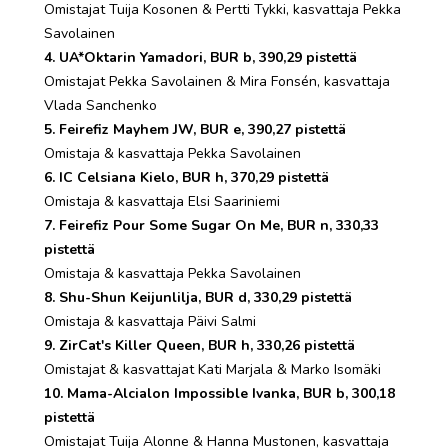
Omistajat Tuija Kosonen & Pertti Tykki, kasvattaja Pekka
Savolainen
4. UA*Oktarin Yamadori, BUR b, 390,29 pistettä
Omistajat Pekka Savolainen & Mira Fonsén, kasvattaja
Vlada Sanchenko
5. Feirefiz Mayhem JW, BUR e, 390,27 pistettä
Omistaja & kasvattaja Pekka Savolainen
6. IC Celsiana Kielo, BUR h, 370,29 pistettä
Omistaja & kasvattaja Elsi Saariniemi
7. Feirefiz Pour Some Sugar On Me, BUR n, 330,33
pistettä
Omistaja & kasvattaja Pekka Savolainen
8. Shu-Shun Keijunlilja, BUR d, 330,29 pistettä
Omistaja & kasvattaja Päivi Salmi
9. ZirCat's Killer Queen, BUR h, 330,26 pistettä
Omistajat & kasvattajat Kati Marjala & Marko Isomäki
10. Mama-Alcialon Impossible Ivanka, BUR b, 300,18
pistettä
Omistajat Tuija Alonne & Hanna Mustonen, kasvattaja