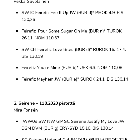
Pekka Savolainen
SW IC Feirefiz Fire It Up JW (BUR d)* PIROK 4.9. BIS
130,26
Feirefiz Pour Some Sugar On Me (BUR n)* TUROK
26.11. NOM 110,37
SW CH Feirefiz Love Bites (BUR d)* RUROK 16.-17.4.
BIS 130,19
Feirefiz You’re Mine (BUR b)* URK 6.3. NOM 110,08
Feirefiz Mayhem JW (BUR e)* SUROK 24.1. BIS 130,14
2. Seirene – 118,2020 pistettä
Mira Fonsén
WW09 SW NW GIP SC Seirene Justify My Love JW
DSM DVM (BUR g) ERY-SYD 15.10. BIS 130,14
SC Seirene Material Girl JW DVM (BUR b) PIROK 22.5.