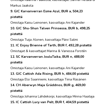
Markus Jaakola
9. GIC Karvanverran Esme Azul, BUR a, 504,23
pistettä
Omistaja Kaisu Leinonen, kasvattaja Ani Kajander
10. GIC Shu-Shun Talven Prinsessa, BUR b, 498,25
pistettä
Omistaja Tuija Alonen, kasvattaja Päivi Salmi
11. IC Enjoy Brienne of Tarth, BUR f, 492,28 pistettä
Omistajat & kasvattajat Marina & Vanessa Forstén
12. SC Karvanverran JouluTaika, BUR n, 488,00
pistettä
Omistaja Kaisu Leinonen, kasvattaja Ani Kajander
13. GIC Cattish Ada Rising, BUR h, 484,00 pistettä
Omistaja Elsi Saariniemi, kasvattaja Tiina Räsänen
14. CH Aberwyn Maja Gräddnos, BUR g, 469,00
pistettä
Omistaja Johanna Lähdekorpi, kasvattaja Minna Haataja
15. IC Cattish Lucy van Pelt, BUR f, 404,59 pistettä