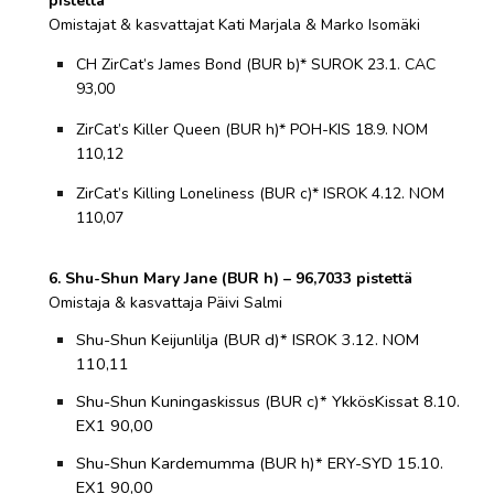
pistettä
Omistajat & kasvattajat Kati Marjala & Marko Isomäki
CH ZirCat’s James Bond (BUR b)* SUROK 23.1. CAC
93,00
ZirCat’s Killer Queen (BUR h)* POH-KIS 18.9. NOM
110,12
ZirCat’s Killing Loneliness (BUR c)* ISROK 4.12. NOM
110,07
6. Shu-Shun Mary Jane (BUR h) – 96,7033 pistettä
Omistaja & kasvattaja Päivi Salmi
Shu-Shun Keijunlilja (BUR d)* ISROK 3.12. NOM
110,11
Shu-Shun Kuningaskissus (BUR c)* YkkösKissat 8.10.
EX1 90,00
Shu-Shun Kardemumma (BUR h)* ERY-SYD 15.10.
EX1 90,00