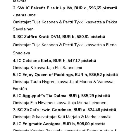
Jaakola
2. SW IC Feirefiz Fire It Up JW, BUR d, 596,65 pistettä
-
paras uros
Omistajat Tuija Kosonen & Pertti Tykki, kasvattaja Pekka
Savolainen
3. SC Zaffiro Kratti DVM, BUR b, 580,81 pistettä
Omistajat Tuija Kosonen & Pertti Tykki, kasvattaja Elena
Shagieva
4. IC Celsiana Kielo, BUR h, 547,17 pistettä
Omistaja & kasvattaja Elsi Saariniemi
5. IC Enjoy Queen of Puddings, BUR h, 536,52 pistettä
Omistaja Tuula Nygren, kasvattajat Marina & Vanessa
Forstén
6. IC Jigglypuff's Tia Dalma, BUR j, 535,29 pistettä
Omistaja Eija Hirvonen, kasvattaja Minna Leinonen
7. SC ZirCat's Irwin Goodman, BUR a, 524,48 pistettä
Omistajat & kasvattajat Kati Marjala & Marko Isomäki
8. IC Enigmatic Aenigma, BUR b, 508,00 pistettä
Omistaja Kaarina Paakkola, kasvattajat Sanna Hietala &