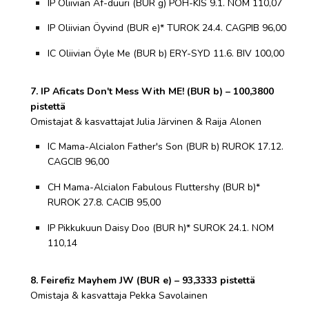
IP Oliivian Äf-duuri (BUR g) POH-KIS 9.1. NOM 110,07
IP Oliivian Öyvind (BUR e)* TUROK 24.4. CAGPIB 96,00
IC Oliivian Öyle Me (BUR b) ERY-SYD 11.6. BIV 100,00
7. IP Aficats Don't Mess With ME! (BUR b) – 100,3800
pistettä
Omistajat & kasvattajat Julia Järvinen & Raija Alonen
IC Mama-Alcialon Father's Son (BUR b) RUROK 17.12.
CAGCIB 96,00
CH Mama-Alcialon Fabulous Fluttershy (BUR b)*
RUROK 27.8. CACIB 95,00
IP Pikkukuun Daisy Doo (BUR h)* SUROK 24.1. NOM
110,14
8. Feirefiz Mayhem JW (BUR e) – 93,3333 pistettä
Omistaja & kasvattaja Pekka Savolainen