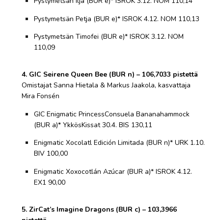
Pystymetsän Ilja (BUR e)* ISROK 3.12. NOM 110,14
Pystymetsän Petja (BUR e)* ISROK 4.12. NOM 110,13
Pystymetsän Timofei (BUR e)* ISROK 3.12. NOM
110,09
4. GIC Seirene Queen Bee (BUR n) – 106,7033 pistettä
Omistajat Sanna Hietala & Markus Jaakola, kasvattaja
Mira Fonsén
GIC Enigmatic PrincessConsuela Bananahammock
(BUR a)* YkkösKissat 30.4. BIS 130,11
Enigmatic Xocolatl Edición Limitada (BUR n)* URK 1.10.
BIV 100,00
Enigmatic Xoxocotlán Azúcar (BUR a)* ISROK 4.12.
EX1 90,00
5. ZirCat’s Imagine Dragons (BUR c) – 103,3966