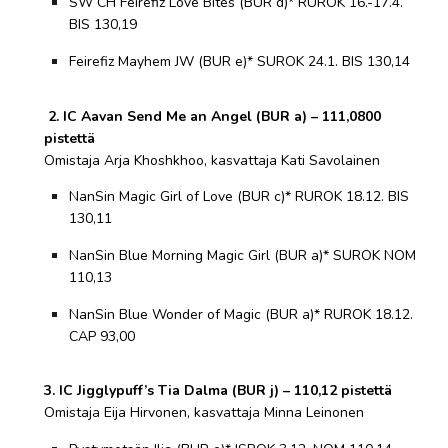
SW CH Feirefiz Love Bites (BUR d)* RUROK 16.-17.4.
BIS 130,19
Feirefiz Mayhem JW (BUR e)* SUROK 24.1. BIS 130,14
2. IC Aavan Send Me an Angel (BUR a) – 111,0800
pistettä
Omistaja Arja Khoshkhoo, kasvattaja Kati Savolainen
NanSin Magic Girl of Love (BUR c)* RUROK 18.12. BIS
130,11
NanSin Blue Morning Magic Girl (BUR a)* SUROK NOM
110,13
NanSin Blue Wonder of Magic (BUR a)* RUROK 18.12.
CAP 93,00
3. IC Jigglypuff’s Tia Dalma (BUR j) – 110,12 pistettä
Omistaja Eija Hirvonen, kasvattaja Minna Leinonen