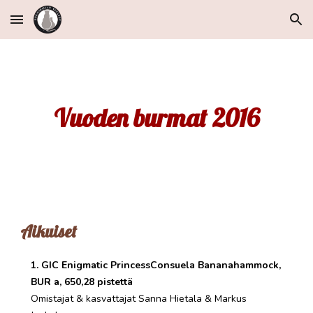
Skip to main content
Skip to navigation
Vuoden burmat 201
6
Aikuiset
1. GIC Enigmatic PrincessConsuela Bananahammock,
BUR a, 650,28 pistettä
Omistajat & kasvattajat Sanna Hietala & Markus