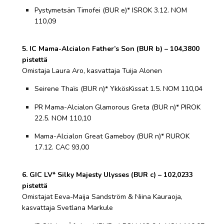
Pystymetsän Timofei (BUR e)* ISROK 3.12. NOM
110,09
5. IC Mama-Alcialon Father’s Son (BUR b) – 104,3800
pistettä
Omistaja Laura Aro, kasvattaja Tuija Alonen
Seirene Thaïs (BUR n)* YkkösKissat 1.5. NOM 110,04
PR Mama-Alcialon Glamorous Greta (BUR n)* PIROK
22.5. NOM 110,10
Mama-Alcialon Great Gameboy (BUR n)* RUROK
17.12. CAC 93,00
6. GIC LV* Silky Majesty Ulysses (BUR c) – 102,0233
pistettä
Omistajat Eeva-Maija Sandström & Niina Kauraoja,
kasvattaja Svetlana Markule