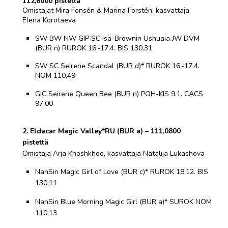
112,6000 pistettä
Omistajat Mira Fonsén & Marina Forstén, kasvattaja
Elena Korotaeva
SW BW NW GIP SC Isä-Brownin Ushuaia JW DVM
(BUR n) RUROK 16.-17.4. BIS 130,31
SW SC Seirene Scandal (BUR d)* RUROK 16.-17.4.
NOM 110,49
GIC Seirene Queen Bee (BUR n) POH-KIS 9.1. CACS
97,00
2. Eldacar Magic Valley*RU (BUR a) – 111,0800
pistettä
Omistaja Arja Khoshkhoo, kasvattaja Natalija Lukashova
NanSin Magic Girl of Love (BUR c)* RUROK 18.12. BIS
130,11
NanSin Blue Morning Magic Girl (BUR a)* SUROK NOM
110,13