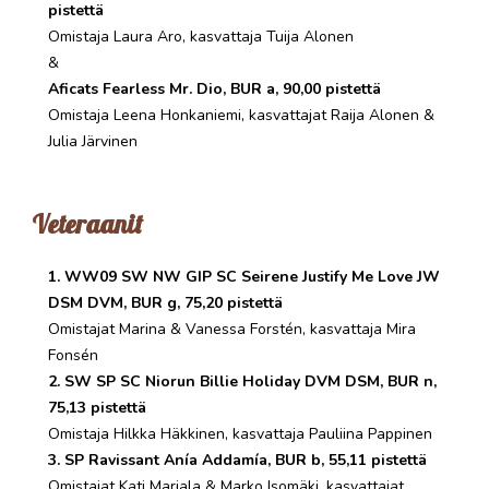
pistettä
Omistaja Laura Aro, kasvattaja Tuija Alonen
&
Aficats Fearless Mr. Dio, BUR a, 90,00 pistettä
Omistaja Leena Honkaniemi, kasvattajat Raija Alonen &
Julia Järvinen
Veteraanit
1. WW09 SW NW GIP SC Seirene Justify Me Love JW
DSM DVM, BUR g, 75,20 pistettä
Omistajat Marina & Vanessa Forstén, kasvattaja Mira
Fonsén
2. SW SP SC Niorun Billie Holiday DVM DSM, BUR n,
75,13 pistettä
Omistaja Hilkka Häkkinen, kasvattaja Pauliina Pappinen
3. SP Ravissant Anía Addamía, BUR b, 55,11 pistettä
Omistajat Kati Marjala & Marko Isomäki, kasvattajat